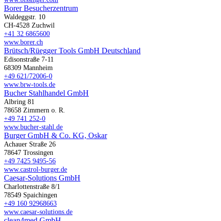
Borer Besucherzentrum
Waldeggstr. 10
CH-4528 Zuchwil
+41 32 6865600
www.borer.ch
Brütsch/Rüegger Tools GmbH Deutschland
Edisonstraße 7-11
68309 Mannheim
+49 621/72006-0
www.brw-tools.de
Bucher Stahlhandel GmbH
Albring 81
78658 Zimmern o. R.
+49 741 252-0
www.bucher-stahl.de
Burger GmbH & Co. KG, Oskar
Achauer Straße 26
78647 Trossingen
+49 7425 9495-56
www.castrol-burger.de
Caesar-Solutions GmbH
Charlottenstraße 8/1
78549 Spaichingen
+49 160 92968663
www.caesar-solutions.de
clean4med GmbH