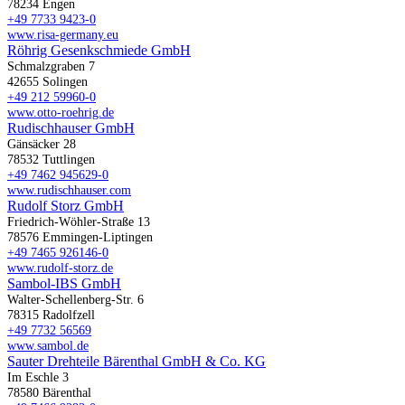
78234 Engen
+49 7733 9423-0
www.risa-germany.eu
Röhrig Gesenkschmiede GmbH
Schmalzgraben 7
42655 Solingen
+49 212 59960-0
www.otto-roehrig.de
Rudischhauser GmbH
Gänsäcker 28
78532 Tuttlingen
+49 7462 945629-0
www.rudischhauser.com
Rudolf Storz GmbH
Friedrich-Wöhler-Straße 13
78576 Emmingen-Liptingen
+49 7465 926146-0
www.rudolf-storz.de
Sambol-IBS GmbH
Walter-Schellenberg-Str. 6
78315 Radolfzell
+49 7732 56569
www.sambol.de
Sauter Drehteile Bärenthal GmbH & Co. KG
Im Eschle 3
78580 Bärenthal