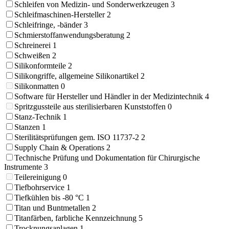
Schleifen von Medizin- und Sonderwerkzeugen
3
Schleifmaschinen-Hersteller
2
Schleifringe, -bänder
3
Schmierstoffanwendungsberatung
2
Schreinerei
1
Schweißen
2
Silikonformteile
2
Silikongriffe, allgemeine Silikonartikel
2
Silikonmatten
0
Software für Hersteller und Händler in der Medizintechnik
4
Spritzgussteile aus sterilisierbaren Kunststoffen
0
Stanz-Technik
1
Stanzen
1
Sterilitätsprüfungen gem. ISO 11737-2
2
Supply Chain & Operations
2
Technische Prüfung und Dokumentation für Chirurgische
Instrumente
3
Teilereinigung
0
Tiefbohrservice
1
Tiefkühlen bis -80 °C
1
Titan und Buntmetallen
2
Titanfärben, farbliche Kennzeichnung
5
Trocknungsanlagen
1