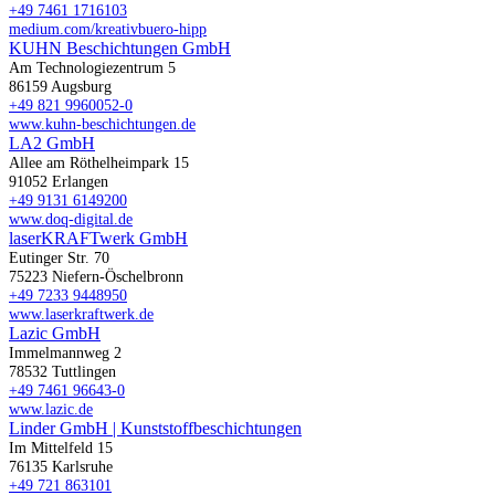
+49 7461 1716103
medium.com/kreativbuero-hipp
KUHN Beschichtungen GmbH
Am Technologiezentrum 5
86159 Augsburg
+49 821 9960052-0
www.kuhn-beschichtungen.de
LA2 GmbH
Allee am Röthelheimpark 15
91052 Erlangen
+49 9131 6149200
www.doq-digital.de
laserKRAFTwerk GmbH
Eutinger Str. 70
75223 Niefern-Öschelbronn
+49 7233 9448950
www.laserkraftwerk.de
Lazic GmbH
Immelmannweg 2
78532 Tuttlingen
+49 7461 96643-0
www.lazic.de
Linder GmbH | Kunststoffbeschichtungen
Im Mittelfeld 15
76135 Karlsruhe
+49 721 863101