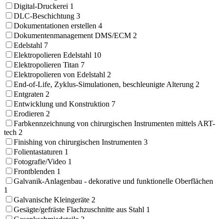
Digital-Druckerei
1
DLC-Beschichtung
3
Dokumentationen erstellen
4
Dokumentenmanagement DMS/ECM
2
Edelstahl
7
Elektropolieren Edelstahl
10
Elektropolieren Titan
7
Elektropolieren von Edelstahl
2
End-of-Life, Zyklus-Simulationen, beschleunigte Alterung
2
Entgraten
2
Entwicklung und Konstruktion
7
Erodieren
2
Farbkennzeichnung von chirurgischen Instrumenten mittels ART-
tech
2
Finishing von chirurgischen Instrumenten
3
Folientastaturen
1
Fotografie/Video
1
Frontblenden
1
Galvanik-Anlagenbau - dekorative und funktionelle Oberflächen
1
Galvanische Kleingeräte
2
Gesägte/gefräste Flachzuschnitte aus Stahl
1