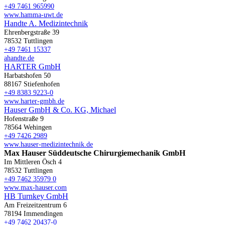
+49 7461 965990
www.hamma-uwt.de
Handte A. Medizintechnik
Ehrenbergstraße 39
78532 Tuttlingen
+49 7461 15337
ahandte.de
HARTER GmbH
Harbatshofen 50
88167 Stiefenhofen
+49 8383 9223-0
www.harter-gmbh.de
Hauser GmbH & Co. KG, Michael
Hofenstraße 9
78564 Wehingen
+49 7426 2989
www.hauser-medizintechnik.de
Max Hauser Süddeutsche Chirurgiemechanik GmbH
Im Mittleren Ösch 4
78532 Tuttlingen
+49 7462 35979 0
www.max-hauser.com
HB Turnkey GmbH
Am Freizeitzentrum 6
78194 Immendingen
+49 7462 20437-0