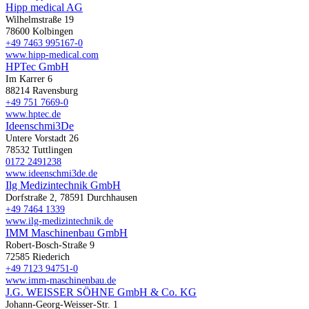
Hipp medical AG
Wilhelmstraße 19
78600 Kolbingen
+49 7463 995167-0
www.hipp-medical.com
HPTec GmbH
Im Karrer 6
88214 Ravensburg
+49 751 7669-0
www.hptec.de
Ideenschmi3De
Untere Vorstadt 26
78532 Tuttlingen
0172 2491238
www.ideenschmi3de.de
Ilg Medizintechnik GmbH
Dorfstraße 2, 78591 Durchhausen
+49 7464 1339
www.ilg-medizintechnik.de
IMM Maschinenbau GmbH
Robert-Bosch-Straße 9
72585 Riederich
+49 7123 94751-0
www.imm-maschinenbau.de
J.G. WEISSER SÖHNE GmbH & Co. KG
Johann-Georg-Weisser-Str. 1