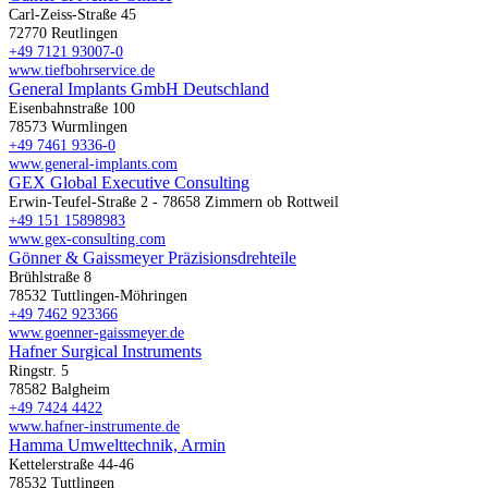
Carl-Zeiss-Straße 45
72770 Reutlingen
+49 7121 93007-0
www.tiefbohrservice.de
General Implants GmbH Deutschland
Eisenbahnstraße 100
78573 Wurmlingen
+49 7461 9336-0
www.general-implants.com
GEX Global Executive Consulting
Erwin-Teufel-Straße 2 - 78658 Zimmern ob Rottweil
+49 151 15898983
www.gex-consulting.com
Gönner & Gaissmeyer Präzisionsdrehteile
Brühlstraße 8
78532 Tuttlingen-Möhringen
+49 7462 923366
www.goenner-gaissmeyer.de
Hafner Surgical Instruments
Ringstr. 5
78582 Balgheim
+49 7424 4422
www.hafner-instrumente.de
Hamma Umwelttechnik, Armin
Kettelerstraße 44-46
78532 Tuttlingen