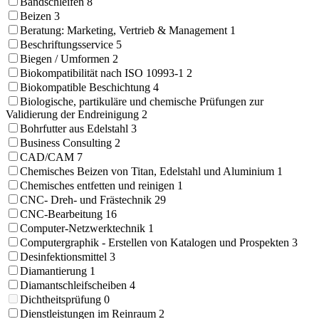
Bandschleifen
8
Beizen
3
Beratung: Marketing, Vertrieb & Management
1
Beschriftungsservice
5
Biegen / Umformen
2
Biokompatibilität nach ISO 10993-1
2
Biokompatible Beschichtung
4
Biologische, partikuläre und chemische Prüfungen zur
Validierung der Endreinigung
2
Bohrfutter aus Edelstahl
3
Business Consulting
2
CAD/CAM
7
Chemisches Beizen von Titan, Edelstahl und Aluminium
1
Chemisches entfetten und reinigen
1
CNC- Dreh- und Frästechnik
29
CNC-Bearbeitung
16
Computer-Netzwerktechnik
1
Computergraphik - Erstellen von Katalogen und Prospekten
3
Desinfektionsmittel
3
Diamantierung
1
Diamantschleifscheiben
4
Dichtheitsprüfung
0
Dienstleistungen im Reinraum
2