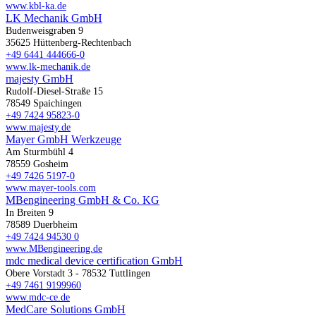
www.kbl-ka.de
LK Mechanik GmbH
Budenweisgraben 9
35625 Hüttenberg-Rechtenbach
+49 6441 444666-0
www.lk-mechanik.de
majesty GmbH
Rudolf-Diesel-Straße 15
78549 Spaichingen
+49 7424 95823-0
www.majesty.de
Mayer GmbH Werkzeuge
Am Sturmbühl 4
78559 Gosheim
+49 7426 5197-0
www.mayer-tools.com
MBengineering GmbH & Co. KG
In Breiten 9
78589 Duerbheim
+49 7424 94530 0
www.MBengineering.de
mdc medical device certification GmbH
Obere Vorstadt 3 - 78532 Tuttlingen
+49 7461 9199960
www.mdc-ce.de
MedCare Solutions GmbH