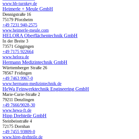
www.hb-turnkey.de
Heimerle + Meule GmbH
Dennigstraße 16
75179 Pforzheim
+49 7231 940-2575
www.heimerle-meule.com
HELORA Oberflächentechnik GmbH
In der Breite 3
73571 Göggingen
+49 7175 922664
www.helora.de
Hermann Medizintechnik GmbH
Württemberger Straße 26
78567 Fridingen
+49 7463 9967-0
www.hermann-medizintechnik.de
HeWa Feinwerktechnik Engineering GmbH
Marie-Curie-Straße 2
79211 Denzlingen
+49 7666/9028-30
www.hewa-ft.de
Hipp Drehteile GmbH
Steinbeisstraße 4
72175 Dornhan
+49 7455 93809-0
www.hipp-drehteile.de