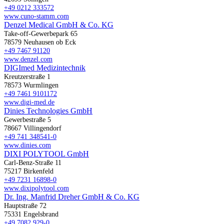
+49 0212 333572
www.cuno-stamm.com
Denzel Medical GmbH & Co. KG
Take-off-Gewerbepark 65
78579 Neuhausen ob Eck
+49 7467 91120
www.denzel.com
DIGImed Medizintechnik
Kreutzerstraße 1
78573 Wurmlingen
+49 7461 9101172
www.digi-med.de
Dinies Technologies GmbH
Gewerbestraße 5
78667 Villingendorf
+49 741 348541-0
www.dinies.com
DIXI POLYTOOL GmbH
Carl-Benz-Straße 11
75217 Birkenfeld
+49 7231 16898-0
www.dixipolytool.com
Dr. Ing. Manfrid Dreher GmbH & Co. KG
Hauptstraße 72
75331 Engelsbrand
+49 7082 929-0