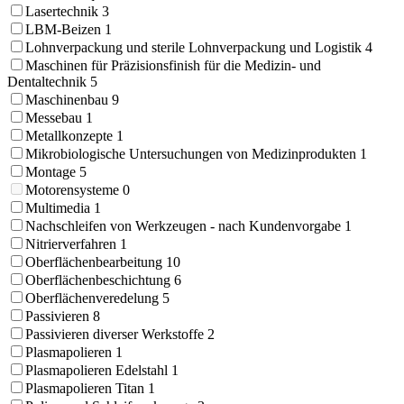
Lasertechnik
3
LBM-Beizen
1
Lohnverpackung und sterile Lohnverpackung und Logistik
4
Maschinen für Präzisionsfinish für die Medizin- und
Dentaltechnik
5
Maschinenbau
9
Messebau
1
Metallkonzepte
1
Mikrobiologische Untersuchungen von Medizinprodukten
1
Montage
5
Motorensysteme
0
Multimedia
1
Nachschleifen von Werkzeugen - nach Kundenvorgabe
1
Nitrierverfahren
1
Oberflächenbearbeitung
10
Oberflächenbeschichtung
6
Oberflächenveredelung
5
Passivieren
8
Passivieren diverser Werkstoffe
2
Plasmapolieren
1
Plasmapolieren Edelstahl
1
Plasmapolieren Titan
1