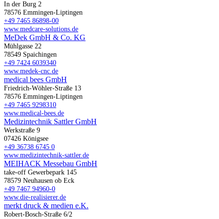
In der Burg 2
78576 Emmingen-Liptingen
+49 7465 86898-00
www.medcare-solutions.de
MeDek GmbH & Co. KG
Mühlgasse 22
78549 Spaichingen
+49 7424 6039340
www.medek-cnc.de
medical bees GmbH
Friedrich-Wöhler-Straße 13
78576 Emmingen-Liptingen
+49 7465 9298310
www.medical-bees.de
Medizintechnik Sattler GmbH
Werkstraße 9
07426 Königsee
+49 36738 6745 0
www.medizintechnik-sattler.de
MEIHACK Messebau GmbH
take-off Gewerbepark 145
78579 Neuhausen ob Eck
+49 7467 94960-0
www.die-realisierer.de
merkt druck & medien e.K.
Robert-Bosch-Straße 6/2