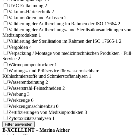
UVC Entkeimung
2
Vakuum-Härtetechnik
2
Vakuumhärten und Anlassen
2
Validierung der Aufbereitung im Rahmen der ISO 17664
2
Validierung der Aufbereitungs- und Sterilisationsanleitungen von
Medizinprodukten
1
Validierung der Sterilisation im Rahmen der ISO 17665-1
2
Vergolden
4
Verpackung / Montage von medizintechnischen Produkten - Full-
Service
2
Wärmepumpentrockner
1
Wartungs- und Prüfservice für wassermischbare
Kühlschmierstoffe und Schmierstoffanalysen
1
Wasserentkeimung
2
Wasserstrahl-Feinschneiden
2
Werbung
3
Werkzeuge
6
Werkzeugmaschinenbau
0
Zertifizierungen von Medizinprodukten
3
Zytotoxizitätsanalysen
1
Filter anwenden
B-XCELLENT – Marina Aicher