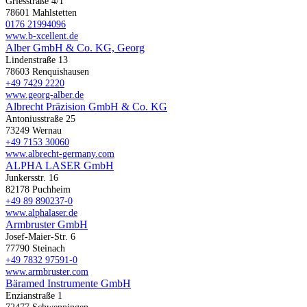
Griesstraße 4/1
78601 Mahlstetten
0176 21994096
www.b-xcellent.de
Alber GmbH & Co. KG, Georg
Lindenstraße 13
78603 Renquishausen
+49 7429 2220
www.georg-alber.de
Albrecht Präzision GmbH & Co. KG
Antoniusstraße 25
73249 Wernau
+49 7153 30060
www.albrecht-germany.com
ALPHA LASER GmbH
Junkersstr. 16
82178 Puchheim
+49 89 890237-0
www.alphalaser.de
Armbruster GmbH
Josef-Maier-Str. 6
77790 Steinach
+49 7832 97591-0
www.armbruster.com
Bäramed Instrumente GmbH
Enzianstraße 1
72477 Schwenningen