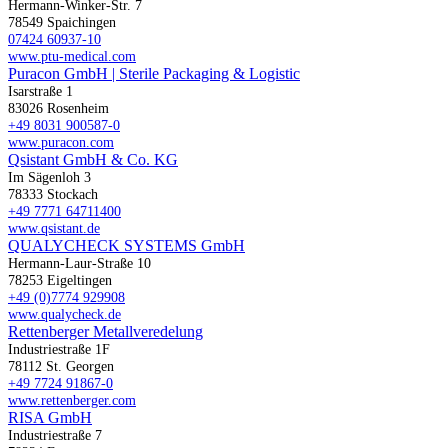
Hermann-Winker-Str. 7
78549 Spaichingen
07424 60937-10
www.ptu-medical.com
Puracon GmbH | Sterile Packaging & Logistic
Isarstraße 1
83026 Rosenheim
+49 8031 900587-0
www.puracon.com
Qsistant GmbH & Co. KG
Im Sägenloh 3
78333 Stockach
+49 7771 64711400
www.qsistant.de
QUALYCHECK SYSTEMS GmbH
Hermann-Laur-Straße 10
78253 Eigeltingen
+49 (0)7774 929908
www.qualycheck.de
Rettenberger Metallveredelung
Industriestraße 1F
78112 St. Georgen
+49 7724 91867-0
www.rettenberger.com
RISA GmbH
Industriestraße 7