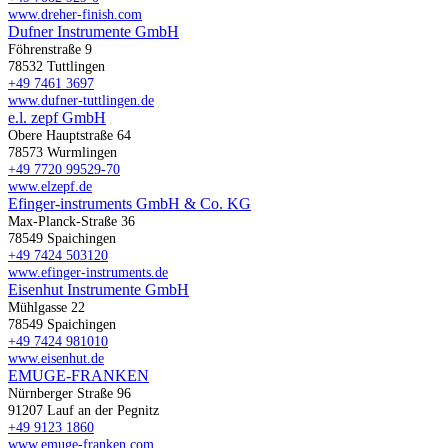
www.dreher-finish.com
Dufner Instrumente GmbH
Föhrenstraße 9
78532 Tuttlingen
+49 7461 3697
www.dufner-tuttlingen.de
e.l. zepf GmbH
Obere Hauptstraße 64
78573 Wurmlingen
+49 7720 99529-70
www.elzepf.de
Efinger-instruments GmbH & Co. KG
Max-Planck-Straße 36
78549 Spaichingen
+49 7424 503120
www.efinger-instruments.de
Eisenhut Instrumente GmbH
Mühlgasse 22
78549 Spaichingen
+49 7424 981010
www.eisenhut.de
EMUGE-FRANKEN
Nürnberger Straße 96
91207 Lauf an der Pegnitz
+49 9123 1860
www.emuge-franken.com