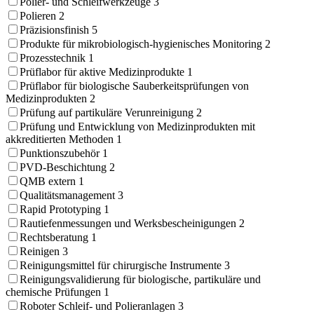
Polier- und Schleifwerkzeuge
3
Polieren
2
Präzisionsfinish
5
Produkte für mikrobiologisch-hygienisches Monitoring
2
Prozesstechnik
1
Prüflabor für aktive Medizinprodukte
1
Prüflabor für biologische Sauberkeitsprüfungen von
Medizinprodukten
2
Prüfung auf partikuläre Verunreinigung
2
Prüfung und Entwicklung von Medizinprodukten mit
akkreditierten Methoden
1
Punktionszubehör
1
PVD-Beschichtung
2
QMB extern
1
Qualitätsmanagement
3
Rapid Prototyping
1
Rautiefenmessungen und Werksbescheinigungen
2
Rechtsberatung
1
Reinigen
3
Reinigungsmittel für chirurgische Instrumente
3
Reinigungsvalidierung für biologische, partikuläre und
chemische Prüfungen
1
Roboter Schleif- und Polieranlagen
3