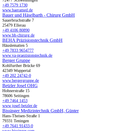
+49 7579 1730
www.baeramed.de
Bauer und Häselbarth - Chirurg GmbH
Sauerbruchstraße 7
25479 Ellerau
+49 4106 80890
www.bh-chirurg.de
BEHA Präzisionstechnik GmbH
Häuslematten 5
+49 7833 9654777
www.va-praezisionstechnik.de
Berger Gruppe
Kohlfurther Brücke 69
42349 Wuppertal
+49 202 24742-0
www.bergergruppe.de
Betzler Josef OHG
Hohnerstraße 15
78606 Seitingen
+49 7464 1453
www.josef-betzler.de
Bissinger Medizintechnik GmbH, Günter
Hans-Theisen-Straße 1
79331 Teningen
+49 7641 91433-0
www.bissinger.com