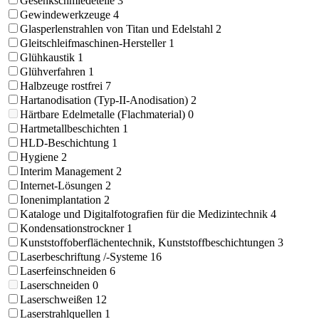
Gesenkschmiedeteile
3
Gewindewerkzeuge
4
Glasperlenstrahlen von Titan und Edelstahl
2
Gleitschleifmaschinen-Hersteller
1
Glühkaustik
1
Glühverfahren
1
Halbzeuge rostfrei
7
Hartanodisation (Typ-II-Anodisation)
2
Härtbare Edelmetalle (Flachmaterial)
0
Hartmetallbeschichten
1
HLD-Beschichtung
1
Hygiene
2
Interim Management
2
Internet-Lösungen
2
Ionenimplantation
2
Kataloge und Digitalfotografien für die Medizintechnik
4
Kondensationstrockner
1
Kunststoffoberflächentechnik, Kunststoffbeschichtungen
3
Laserbeschriftung /-Systeme
16
Laserfeinschneiden
6
Laserschneiden
0
Laserschweißen
12
Laserstrahlquellen
1