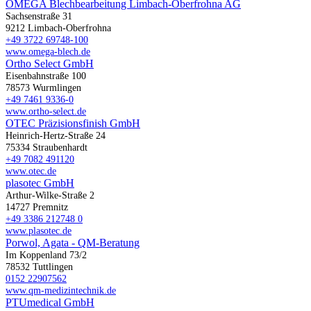
OMEGA Blechbearbeitung Limbach-Oberfrohna AG
Sachsenstraße 31
9212 Limbach-Oberfrohna
+49 3722 69748-100
www.omega-blech.de
Ortho Select GmbH
Eisenbahnstraße 100
78573 Wurmlingen
+49 7461 9336-0
www.ortho-select.de
OTEC Präzisionsfinish GmbH
Heinrich-Hertz-Straße 24
75334 Straubenhardt
+49 7082 491120
www.otec.de
plasotec GmbH
Arthur-Wilke-Straße 2
14727 Premnitz
+49 3386 212748 0
www.plasotec.de
Porwol, Agata - QM-Beratung
Im Koppenland 73/2
78532 Tuttlingen
0152 22907562
www.qm-medizintechnik.de
PTUmedical GmbH