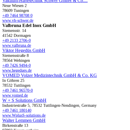
Vakuum-Härtetechnik Schwer GmbH & Co....
Neue Wiesen 2
78609 Tuningen
+49 7464 98708 0
www.vh-schwer.de
Valbruna Edel Inox GmbH
Siemensstr. 14
41542 Dormagen
+49 2133 2706-0
www.valbruna.de
Viktor Hegedüs GmbH
Siemensstraße 8
78564 Wehingen
+49 7426 9494-0
www.hegedues.de
VOMED Volzer Medizintechnik GmbH & Co. KG
In Göhren 25
78532 Tuttlingen
+49 7461 96570-0
www.vomed.de
W + S Solutions GmbH
Industriestraße 5, 78532 Tuttlingen-Nendingen, Germany
+49 7461 180140
www.WplusS-solutions.de
Walter Lemmen GmbH
Birkenstraße 13