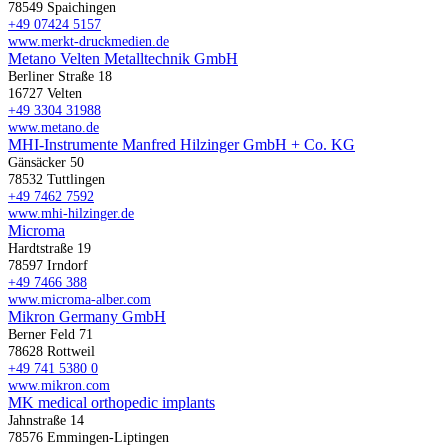
78549 Spaichingen
+49 07424 5157
www.merkt-druckmedien.de
Metano Velten Metalltechnik GmbH
Berliner Straße 18
16727 Velten
+49 3304 31988
www.metano.de
MHI-Instrumente Manfred Hilzinger GmbH + Co. KG
Gänsäcker 50
78532 Tuttlingen
+49 7462 7592
www.mhi-hilzinger.de
Microma
Hardtstraße 19
78597 Irndorf
+49 7466 388
www.microma-alber.com
Mikron Germany GmbH
Berner Feld 71
78628 Rottweil
+49 741 5380 0
www.mikron.com
MK medical orthopedic implants
Jahnstraße 14
78576 Emmingen-Liptingen