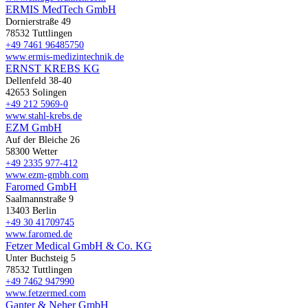
ERMIS MedTech GmbH
Dornierstraße 49
78532 Tuttlingen
+49 7461 96485750
www.ermis-medizintechnik.de
ERNST KREBS KG
Dellenfeld 38-40
42653 Solingen
+49 212 5969-0
www.stahl-krebs.de
EZM GmbH
Auf der Bleiche 26
58300 Wetter
+49 2335 977-412
www.ezm-gmbh.com
Faromed GmbH
Saalmannstraße 9
13403 Berlin
+49 30 41709745
www.faromed.de
Fetzer Medical GmbH & Co. KG
Unter Buchsteig 5
78532 Tuttlingen
+49 7462 947990
www.fetzermed.com
Ganter & Neher GmbH