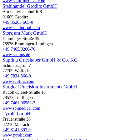
www.somi-medical.com
Stahlhandel Gröditz GmbH
Am Güterbahnhof 6-8
01609 Gröditz
+49 35263 665-0
www.stahlportal.com
Storz am Mark GmbH
Emminger Straße 39
78576 Emmingen-Liptingen
+49 7465/9260-70
www.samins.de
Supfina Grieshaber GmbH & Co. KG
Schmelzegrün 7
77709 Wolfach
+49 7834 866-0
www.supfina.com
Surgical Precision Instruments GmbH
Rudolf-Diesel-Straße 18
78532 Tuttlingen
+49 7461 96582-3
www.spimedical.com
Tyrolit GmbH
Frauenstraße 38
82216 Maisach
+49 8141 393 0
www.tyrolit.com