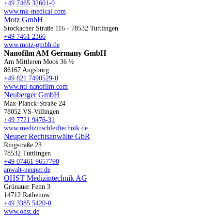
+49 7465 32601-0
www.mk-medical.com
Motz GmbH
Stockacher Straße 116 - 78532 Tuttlingen
+49 7461 2366
www.motz-gmbh.de
Nanofilm AM Germany GmbH
Am Mittleren Moos 36 ½
86167 Augsburg
+49 821 7490529-0
www.nti-nanofilm.com
Neuberger GmbH
Max-Planck-Straße 24
78052 VS-Villingen
+49 7721 9476-31
www.medizinschleiftechnik.de
Neuper Rechtsanwälte GbR
Ringstraße 23
78532 Tuttlingen
+49 07461 9657790
anwalt-neuper.de
OHST Medizintechnik AG
Grünauer Fenn 3
14712 Rathenow
+49 3385 5420-0
www.ohst.de