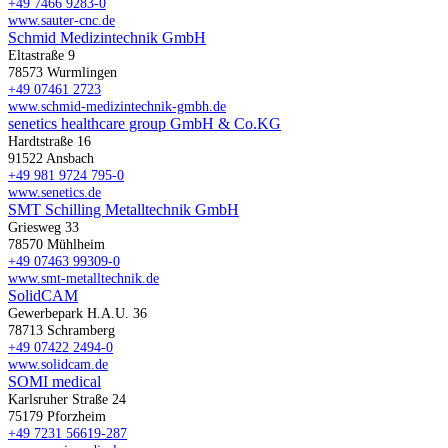
+49 7466 9283-0
www.sauter-cnc.de
Schmid Medizintechnik GmbH
Eltastraße 9
78573 Wurmlingen
+49 07461 2723
www.schmid-medizintechnik-gmbh.de
senetics healthcare group GmbH & Co.KG
Hardtstraße 16
91522 Ansbach
+49 981 9724 795-0
www.senetics.de
SMT Schilling Metalltechnik GmbH
Griesweg 33
78570 Mühlheim
+49 07463 99309-0
www.smt-metalltechnik.de
SolidCAM
Gewerbepark H.A.U. 36
78713 Schramberg
+49 07422 2494-0
www.solidcam.de
SOMI medical
Karlsruher Straße 24
75179 Pforzheim
+49 7231 56619-287