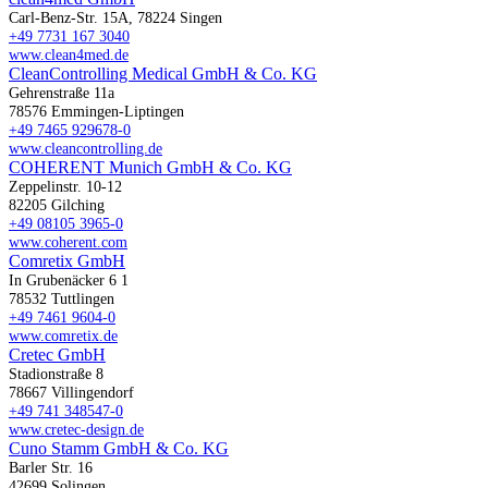
Carl-Benz-Str. 15A, 78224 Singen
+49 7731 167 3040
www.clean4med.de
CleanControlling Medical GmbH & Co. KG
Gehrenstraße 11a
78576 Emmingen-Liptingen
+49 7465 929678-0
www.cleancontrolling.de
COHERENT Munich GmbH & Co. KG
Zeppelinstr. 10-12
82205 Gilching
+49 08105 3965-0
www.coherent.com
Comretix GmbH
In Grubenäcker 6 1
78532 Tuttlingen
+49 7461 9604-0
www.comretix.de
Cretec GmbH
Stadionstraße 8
78667 Villingendorf
+49 741 348547-0
www.cretec-design.de
Cuno Stamm GmbH & Co. KG
Barler Str. 16
42699 Solingen