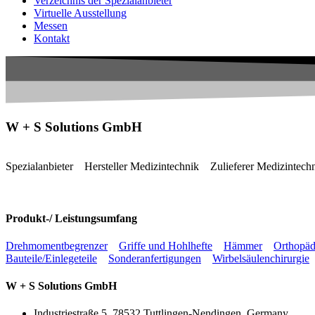
Verzeichnis der Spezialanbieter
Virtuelle Ausstellung
Messen
Kontakt
W + S Solutions GmbH
Spezialanbieter
Hersteller Medizintechnik
Zulieferer Medizintech
Produkt-/ Leistungsumfang
Drehmomentbegrenzer
Griffe und Hohlhefte
Hämmer
Orthopäd
Bauteile/Einlegeteile
Sonderanfertigungen
Wirbelsäulenchirurgie
W + S Solutions GmbH
Industriestraße 5, 78532 Tuttlingen-Nendingen, Germany