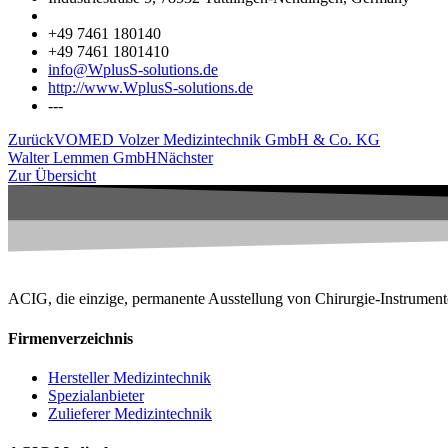
+49 7461 180140
+49 7461 1801410
info@WplusS-solutions.de
http://www.WplusS-solutions.de
---
Zurück
VOMED Volzer Medizintechnik GmbH & Co. KG
Walter Lemmen GmbH
Nächster
Zur Übersicht
ACIG, die einzige, permanente Ausstellung von Chirurgie-Instrument
Firmenverzeichnis
Hersteller Medizintechnik
Spezialanbieter
Zulieferer Medizintechnik