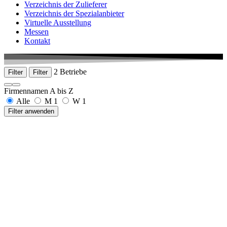
Verzeichnis der Zulieferer
Verzeichnis der Spezialanbieter
Virtuelle Ausstellung
Messen
Kontakt
2 Betriebe
Filter
Filter
Firmennamen A bis Z
Alle
M
1
W
1
Filter anwenden
MedCare Solutions GmbH
In der Burg 2
78576 Emmingen-Liptingen
+49 7465 86898-00
www.medcare-solutions.de
W + S Solutions GmbH
Industriestraße 5, 78532 Tuttlingen-Nendingen, Germany
+49 7461 180140
www.WplusS-solutions.de