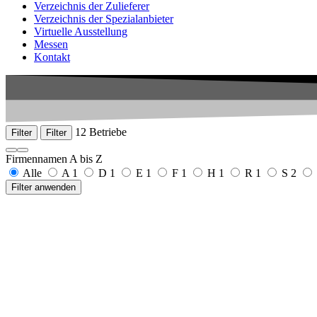
Verzeichnis der Zulieferer
Verzeichnis der Spezialanbieter
Virtuelle Ausstellung
Messen
Kontakt
12 Betriebe
Filter
Filter
Firmennamen A bis Z
Alle
A
1
D
1
E
1
F
1
H
1
R
1
S
2
Filter anwenden
Armbruster GmbH
Josef-Maier-Str. 6
77790 Steinach
+49 7832 97591-0
www.armbruster.com
Denzel Medical GmbH & Co. KG
Take-off-Gewerbepark 65
78579 Neuhausen ob Eck
+49 7467 91120
www.denzel.com