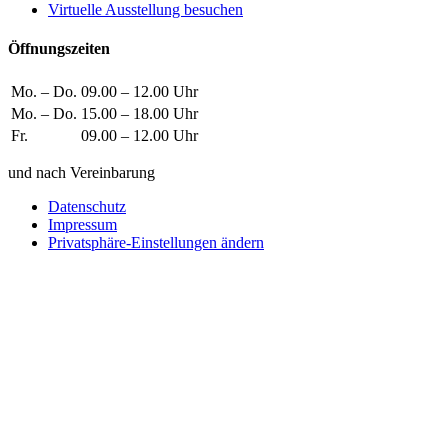
Virtuelle Ausstellung besuchen
Öffnungszeiten
Mo. – Do.
09.00 – 12.00 Uhr
Mo. – Do.
15.00 – 18.00 Uhr
Fr.
09.00 – 12.00 Uhr
und nach Vereinbarung
Datenschutz
Impressum
Privatsphäre-Einstellungen ändern
Wie können wir helfen?
Schreiben
Sie uns!
Sie möchten einen Firmeneintrag, eine Anzeige in unserem
Medizintechnikführer platzieren oder bei uns ausstellen?
Senden Sie uns eine Nachricht, wir melden uns umgehend bei