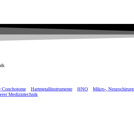
nik
e Conchotome
Hartmetallinstrumente
HNO
Mikro-, Neurochirurg
ferer Medizintechnik