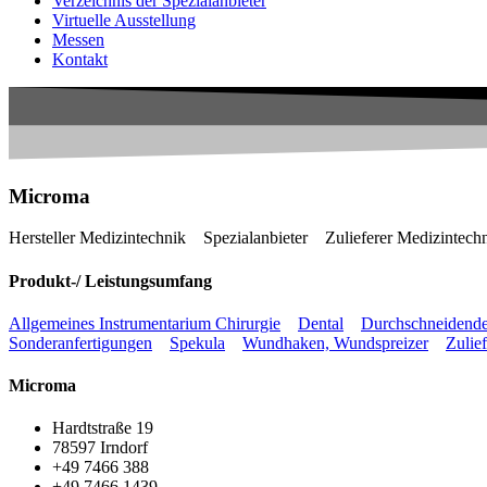
Verzeichnis der Spezialanbieter
Virtuelle Ausstellung
Messen
Kontakt
Microma
Hersteller Medizintechnik
Spezialanbieter
Zulieferer Medizintech
Produkt-/ Leistungsumfang
Allgemeines Instrumentarium Chirurgie
Dental
Durchschneidend
Sonderanfertigungen
Spekula
Wundhaken, Wundspreizer
Zulie
Microma
Hardtstraße 19
78597 Irndorf
+49 7466 388
+49 7466 1439