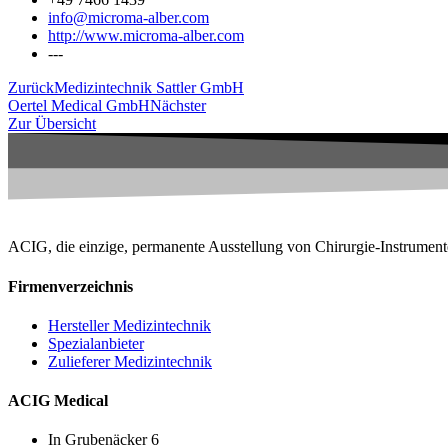
info@microma-alber.com
http://www.microma-alber.com
---
Zurück
Medizintechnik Sattler GmbH
Oertel Medical GmbH
Nächster
Zur Übersicht
ACIG, die einzige, permanente Ausstellung von Chirurgie-Instrument
Firmenverzeichnis
Hersteller Medizintechnik
Spezialanbieter
Zulieferer Medizintechnik
ACIG Medical
In Grubenäcker 6