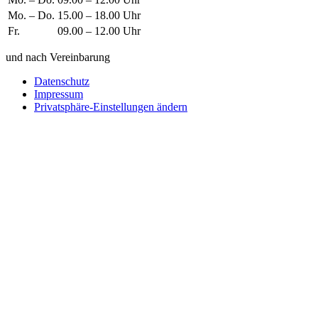
Mo. – Do.
15.00 – 18.00 Uhr
Fr.
09.00 – 12.00 Uhr
und nach Vereinbarung
Datenschutz
Impressum
Privatsphäre-Einstellungen ändern
Wie können wir helfen?
Schreiben
Sie uns!
Sie möchten einen Firmeneintrag, eine Anzeige in unserem
Medizintechnikführer platzieren oder bei uns ausstellen?
Senden Sie uns eine Nachricht, wir melden uns umgehend bei
Ihnen.
Ihr Name
Wie können wir helfen?