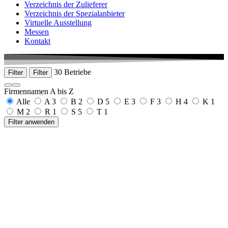
Verzeichnis der Zulieferer
Verzeichnis der Spezialanbieter
Virtuelle Ausstellung
Messen
Kontakt
30 Betriebe
Filter
Filter
Firmennamen A bis Z
Alle
A
3
B
2
D
5
E
3
F
3
H
4
K
1
M
2
R
1
S
5
T
1
Filter anwenden
a1 medical GmbH
Lessingstraße 50 - 78532 Tuttlingen
0175 6926163
www.a1-medical.com
Armbruster GmbH
Josef-Maier-Str. 6
77790 Steinach
+49 7832 97591-0
www.armbruster.com
AS Medizintechnik GmbH
Sattlerstraße 15
78532 Tuttlingen-Nendingen