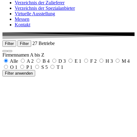
Verzeichnis der Zulieferer
Verzeichnis der Spezialanbieter
Virtuelle Ausstellung
Messen
Kontakt
27 Betriebe
Filter
Filter
Firmennamen A bis Z
Alle
A
2
B
4
D
3
E
1
F
2
H
3
M
4
O
1
P
1
S
5
T
1
Filter anwenden
a1 medical GmbH
Lessingstraße 50 - 78532 Tuttlingen
0175 6926163
www.a1-medical.com
Alber GmbH & Co. KG, Georg
Lindenstraße 13
78603 Renquishausen
+49 7429 2220
www.georg-alber.de
best medical GmbH
Take-Off-Gewerbepark 3
78579 Neuhausen ob Eck