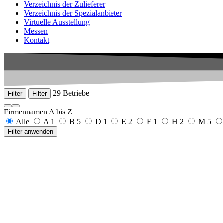
Verzeichnis der Zulieferer
Verzeichnis der Spezialanbieter
Virtuelle Ausstellung
Messen
Kontakt
29 Betriebe
Filter
Filter
Firmennamen A bis Z
Alle
A
1
B
5
D
1
E
2
F
1
H
2
M
5
Filter anwenden
Alber GmbH & Co. KG, Georg
Lindenstraße 13
78603 Renquishausen
+49 7429 2220
www.georg-alber.de
Bacher Josef
Eisenbahnstraße 19
78604 Rietheim-Weilheim
+49 7461 73806
Bäramed Instrumente GmbH