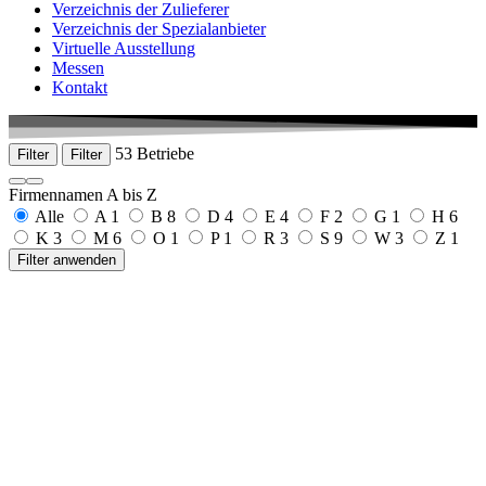
Verzeichnis der Zulieferer
Verzeichnis der Spezialanbieter
Virtuelle Ausstellung
Messen
Kontakt
53 Betriebe
Filter
Filter
Firmennamen A bis Z
Alle
A
1
B
8
D
4
E
4
F
2
G
1
H
6
K
3
M
6
O
1
P
1
R
3
S
9
W
3
Z
1
Filter anwenden
AS Medizintechnik GmbH
Sattlerstraße 15
78532 Tuttlingen-Nendingen
+49 7461 966326
www.as-medizintechnik.de
Bacher Josef
Eisenbahnstraße 19
78604 Rietheim-Weilheim
+49 7461 73806
Bacher Medizintechnik GmbH
Lessingstraße 46
78532 Tuttlingen