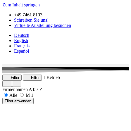
Zum Inhalt springen
+49 7461 8193
Schreiben Sie uns!
Virtuelle Ausstellung besuchen
Deutsch
English
Français
Español
1 Betrieb
Filter
Filter
Firmennamen A bis Z
Alle
M
1
Filter anwenden
Microma
Hardtstraße 19
78597 Irndorf