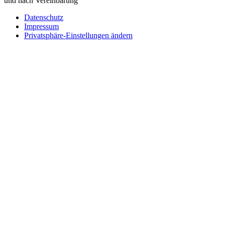
und nach Vereinbarung
Datenschutz
Impressum
Privatsphäre-Einstellungen ändern
Wie können wir helfen?
Schreiben
Sie uns!
Sie möchten einen Firmeneintrag, eine Anzeige in unserem
Medizintechnikführer platzieren oder bei uns ausstellen?
Senden Sie uns eine Nachricht, wir melden uns umgehend bei
Ihnen.
Ihr Name
Wie können wir helfen?
Ihre E-Mail
Telefonnummer
Firmenname