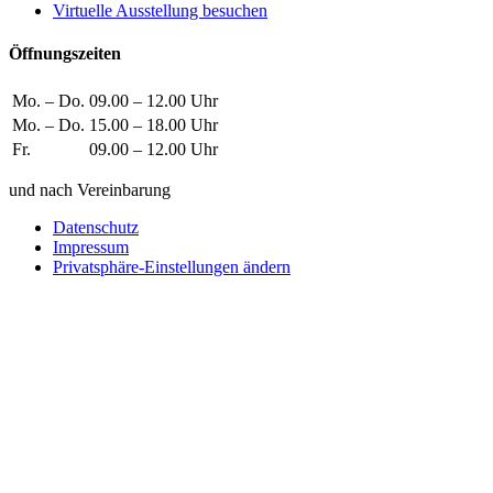
Virtuelle Ausstellung besuchen
Öffnungszeiten
Mo. – Do.
09.00 – 12.00 Uhr
Mo. – Do.
15.00 – 18.00 Uhr
Fr.
09.00 – 12.00 Uhr
und nach Vereinbarung
Datenschutz
Impressum
Privatsphäre-Einstellungen ändern
Wie können wir helfen?
Schreiben
Sie uns!
Sie möchten einen Firmeneintrag, eine Anzeige in unserem
Medizintechnikführer platzieren oder bei uns ausstellen?
Senden Sie uns eine Nachricht, wir melden uns umgehend bei