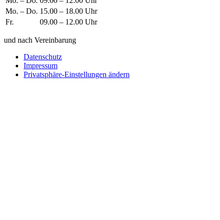
Mo. – Do.
09.00 – 12.00 Uhr
Mo. – Do.
15.00 – 18.00 Uhr
Fr.
09.00 – 12.00 Uhr
und nach Vereinbarung
Datenschutz
Impressum
Privatsphäre-Einstellungen ändern
Wie können wir helfen?
Schreiben
Sie uns!
Sie möchten einen Firmeneintrag, eine Anzeige in unserem
Medizintechnikführer platzieren oder bei uns ausstellen?
Senden Sie uns eine Nachricht, wir melden uns umgehend bei
Ihnen.
Ihr Name
Wie können wir helfen?