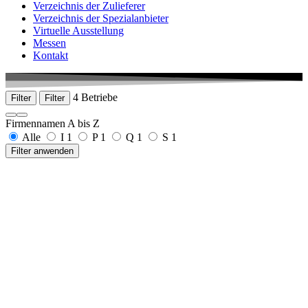
Verzeichnis der Zulieferer
Verzeichnis der Spezialanbieter
Virtuelle Ausstellung
Messen
Kontakt
4 Betriebe
Filter
Filter
Firmennamen A bis Z
Alle
I
1
P
1
Q
1
S
1
Filter anwenden
Ideenschmi3De
Untere Vorstadt 26
78532 Tuttlingen
0172 2491238
www.ideenschmi3de.de
Porwol, Agata - QM-Beratung
Im Koppenland 73/2
78532 Tuttlingen
0152 22907562
www.qm-medizintechnik.de
Qsistant GmbH & Co. KG
Im Sägenloh 3
78333 Stockach