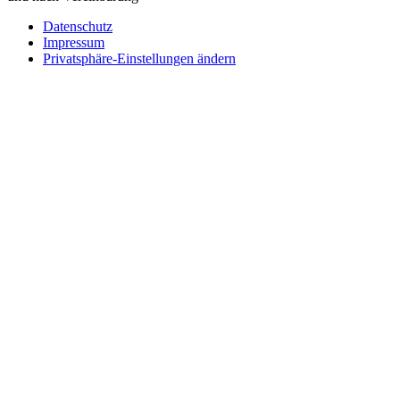
Datenschutz
Impressum
Privatsphäre-Einstellungen ändern
Wie können wir helfen?
Schreiben
Sie uns!
Sie möchten einen Firmeneintrag, eine Anzeige in unserem
Medizintechnikführer platzieren oder bei uns ausstellen?
Senden Sie uns eine Nachricht, wir melden uns umgehend bei
Ihnen.
Ihr Name
Wie können wir helfen?
Ihre E-Mail
Telefonnummer
Firmenname
Adresse