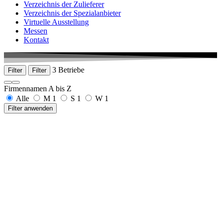
Verzeichnis der Zulieferer
Verzeichnis der Spezialanbieter
Virtuelle Ausstellung
Messen
Kontakt
3 Betriebe
Filter
Filter
Firmennamen A bis Z
Alle
M
1
S
1
W
1
Filter anwenden
merkt druck & medien e.K.
Robert-Bosch-Straße 6/2
78549 Spaichingen
+49 07424 5157
www.merkt-druckmedien.de
senetics healthcare group GmbH & Co.KG
Hardtstraße 16
91522 Ansbach
+49 981 9724 795-0
www.senetics.de
webtemps werbeagentur
Staigstraße 20
78253 Eigeltingen-Heudorf