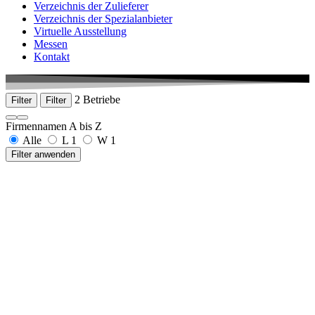
Verzeichnis der Zulieferer
Verzeichnis der Spezialanbieter
Virtuelle Ausstellung
Messen
Kontakt
2 Betriebe
Filter
Filter
Firmennamen A bis Z
Alle
L
1
W
1
Filter anwenden
LK Mechanik GmbH
Budenweisgraben 9
35625 Hüttenberg-Rechtenbach
+49 6441 444666-0
www.lk-mechanik.de
Walter Lemmen GmbH
Birkenstraße 13
97892 Kreuzwertheim
+49 9342 240 977-0
www.walterlemmen.de