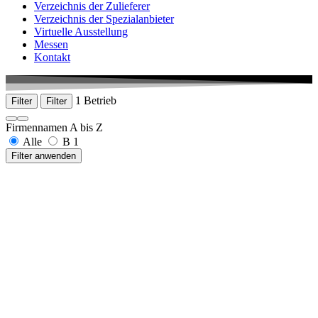
Verzeichnis der Zulieferer
Verzeichnis der Spezialanbieter
Virtuelle Ausstellung
Messen
Kontakt
1 Betrieb
Filter
Filter
Firmennamen A bis Z
Alle
B
1
Filter anwenden
Burger GmbH & Co. KG, Oskar
Achauer Straße 26
78647 Trossingen
+49 7425 9495-56
www.castrol-burger.de