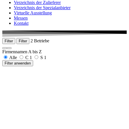
Verzeichnis der Zulieferer
Verzeichnis der Spezialanbieter
Virtuelle Ausstellung
Messen
Kontakt
2 Betriebe
Filter
Filter
Firmennamen A bis Z
Alle
C
1
S
1
Filter anwenden
CleanControlling Medical GmbH & Co. KG
Gehrenstraße 11a
78576 Emmingen-Liptingen
+49 7465 929678-0
www.cleancontrolling.de
senetics healthcare group GmbH & Co.KG
Hardtstraße 16
91522 Ansbach
+49 981 9724 795-0
www.senetics.de