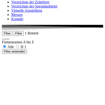
Verzeichnis der Zulieferer
Verzeichnis der Spezialanbieter
Virtuelle Ausstellung
Messen
Kontakt
1 Betrieb
Filter
Filter
Firmennamen A bis Z
Alle
H
1
Filter anwenden
HARTER GmbH
Harbatshofen 50
88167 Stiefenhofen
+49 8383 9223-0
www.harter-gmbh.de