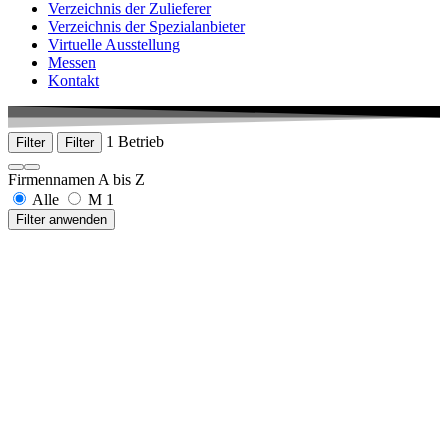
Verzeichnis der Zulieferer
Verzeichnis der Spezialanbieter
Virtuelle Ausstellung
Messen
Kontakt
1 Betrieb
Filter
Filter
Firmennamen A bis Z
Alle
M
1
Filter anwenden
MBengineering GmbH & Co. KG
In Breiten 9
78589 Duerbheim
+49 7424 94530 0
www.MBengineering.de