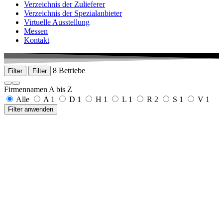
Verzeichnis der Zulieferer
Verzeichnis der Spezialanbieter
Virtuelle Ausstellung
Messen
Kontakt
8 Betriebe
Filter
Filter
Firmennamen A bis Z
Alle
A
1
D
1
H
1
L
1
R
2
S
1
V
1
Filter anwenden
AS Medizintechnik GmbH
Sattlerstraße 15
78532 Tuttlingen-Nendingen
+49 7461 966326
www.as-medizintechnik.de
Denzel Medical GmbH & Co. KG
Take-off-Gewerbepark 65
78579 Neuhausen ob Eck
+49 7467 91120
www.denzel.com
Hipp medical AG
Wilhelmstraße 19
78600 Kolbingen