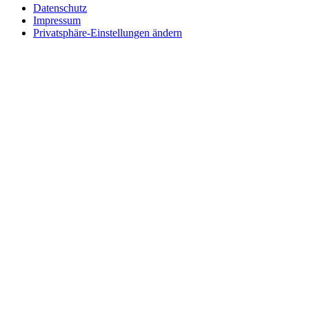
Datenschutz
Impressum
Privatsphäre-Einstellungen ändern
Wie können wir helfen?
Schreiben
Sie uns!
Sie möchten einen Firmeneintrag, eine Anzeige in unserem
Medizintechnikführer platzieren oder bei uns ausstellen?
Senden Sie uns eine Nachricht, wir melden uns umgehend bei
Ihnen.
Ihr Name
Wie können wir helfen?
Ihre E-Mail
Telefonnummer
Firmenname
Adresse
Postleitzahl