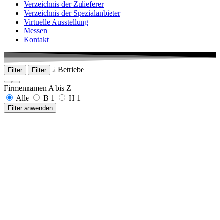
Verzeichnis der Zulieferer
Verzeichnis der Spezialanbieter
Virtuelle Ausstellung
Messen
Kontakt
2 Betriebe
Filter
Filter
Firmennamen A bis Z
Alle
B
1
H
1
Filter anwenden
Burger GmbH & Co. KG, Oskar
Achauer Straße 26
78647 Trossingen
+49 7425 9495-56
www.castrol-burger.de
Hamma Umwelttechnik, Armin
Kettelerstraße 44-46
78532 Tuttlingen
+49 7461 965990
www.hamma-uwt.de