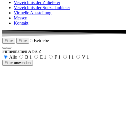
Verzeichnis der Zulieferer
Verzeichnis der Spezialanbieter
Virtuelle Ausstellung
Messen
Kontakt
5 Betriebe
Filter
Filter
Firmennamen A bis Z
Alle
B
1
E
1
F
1
I
1
V
1
Filter anwenden
Bumüller GmbH
Drei-Kreuz-Straße 31
78597 Irndorf
+49 7466 1550
www.bumueller.com
e.l. zepf GmbH
Obere Hauptstraße 64
78573 Wurmlingen
+49 7720 99529-70
www.elzepf.de
Fetzer Medical GmbH & Co. KG
Unter Buchsteig 5
78532 Tuttlingen