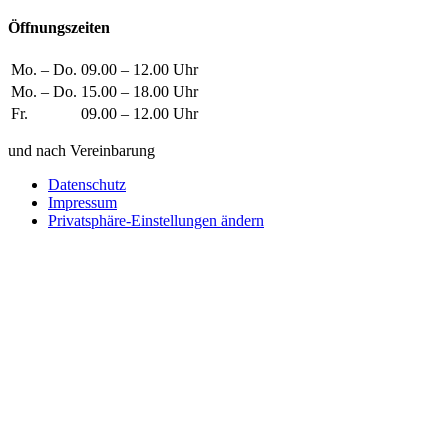
Öffnungszeiten
Mo. – Do.
09.00 – 12.00 Uhr
Mo. – Do.
15.00 – 18.00 Uhr
Fr.
09.00 – 12.00 Uhr
und nach Vereinbarung
Datenschutz
Impressum
Privatsphäre-Einstellungen ändern
Wie können wir helfen?
Schreiben
Sie uns!
Sie möchten einen Firmeneintrag, eine Anzeige in unserem
Medizintechnikführer platzieren oder bei uns ausstellen?
Senden Sie uns eine Nachricht, wir melden uns umgehend bei
Ihnen.