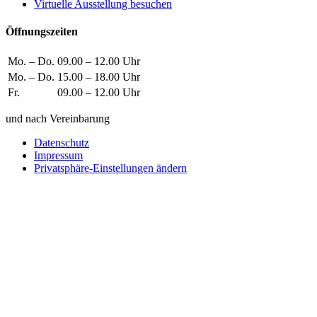
Virtuelle Ausstellung besuchen
Öffnungszeiten
Mo. – Do.
09.00 – 12.00 Uhr
Mo. – Do.
15.00 – 18.00 Uhr
Fr.
09.00 – 12.00 Uhr
und nach Vereinbarung
Datenschutz
Impressum
Privatsphäre-Einstellungen ändern
Wie können wir helfen?
Schreiben
Sie uns!
Sie möchten einen Firmeneintrag, eine Anzeige in unserem
Medizintechnikführer platzieren oder bei uns ausstellen?
Senden Sie uns eine Nachricht, wir melden uns umgehend bei