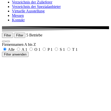
Verzeichnis der Zulieferer
Verzeichnis der Spezialanbieter
Virtuelle Ausstellung
Messen
Kontakt
5 Betriebe
Filter
Filter
Firmennamen A bis Z
Alle
A
1
O
1
P
1
S
1
T
1
Filter anwenden
Armbruster GmbH
Josef-Maier-Str. 6
77790 Steinach
+49 7832 97591-0
www.armbruster.com
OTEC Präzisionsfinish GmbH
Heinrich-Hertz-Straße 24
75334 Straubenhardt
+49 7082 491120
www.otec.de
plasotec GmbH
Arthur-Wilke-Straße 2
14727 Premnitz