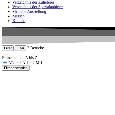
Verzeichnis der Zulieferer
Verzeichnis der Spezialanbieter
Virtuelle Ausstellung
Messen
Kontakt
2 Betriebe
Filter
Filter
Firmennamen A bis Z
Alle
A
1
M
1
Filter anwenden
Armbruster GmbH
Josef-Maier-Str. 6
77790 Steinach
+49 7832 97591-0
www.armbruster.com
Metano Velten Metalltechnik GmbH
Berliner Straße 18
16727 Velten
+49 3304 31988
www.metano.de