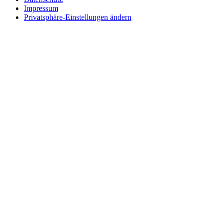
Impressum
Privatsphäre-Einstellungen ändern
Wie können wir helfen?
Schreiben
Sie uns!
Sie möchten einen Firmeneintrag, eine Anzeige in unserem Medizi
Senden Sie uns eine Nachricht, wir melden uns umgehend bei Ihnen.
Ihr Name
Wie können wir helfen?
Ihre E-Mail
Telefonnummer
Firmenname
Adresse
Postleitzahl
Ort