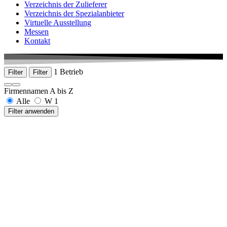
Verzeichnis der Zulieferer
Verzeichnis der Spezialanbieter
Virtuelle Ausstellung
Messen
Kontakt
1 Betrieb
Filter
Filter
Firmennamen A bis Z
Alle
W
1
Filter anwenden
webtemps werbeagentur
Staigstraße 20
78253 Eigeltingen-Heudorf
+49 7465 920120
www.webtemps.de