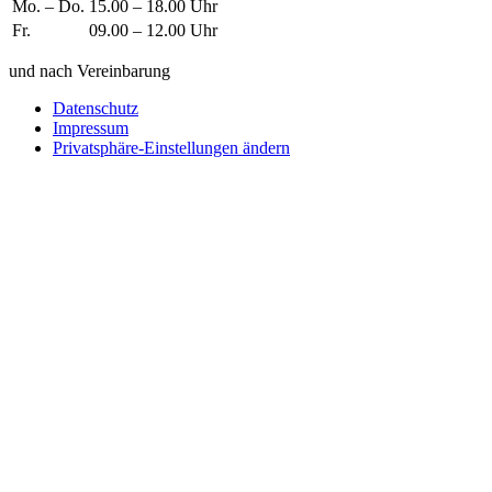
Mo. – Do.
15.00 – 18.00 Uhr
Fr.
09.00 – 12.00 Uhr
und nach Vereinbarung
Datenschutz
Impressum
Privatsphäre-Einstellungen ändern
Wie können wir helfen?
Schreiben
Sie uns!
Sie möchten einen Firmeneintrag, eine Anzeige in unserem
Medizintechnikführer platzieren oder bei uns ausstellen?
Senden Sie uns eine Nachricht, wir melden uns umgehend bei
Ihnen.
Ihr Name
Wie können wir helfen?