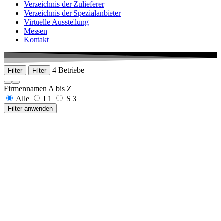
Verzeichnis der Zulieferer
Verzeichnis der Spezialanbieter
Virtuelle Ausstellung
Messen
Kontakt
4 Betriebe
Filter
Filter
Firmennamen A bis Z
Alle
I
1
S
3
Filter anwenden
Ilg Medizintechnik GmbH
Dorfstraße 2, 78591 Durchhausen
+49 7464 1339
www.ilg-medizintechnik.de
Seid Medical GmbH
Zeppelinstr. 10
78588 Denkingen
+49 07424 1316
www.seid-medical.de
Simmank GmbH & Co. KG
Jetterstraße 15
78532 Tuttlingen
+49 7461 2113