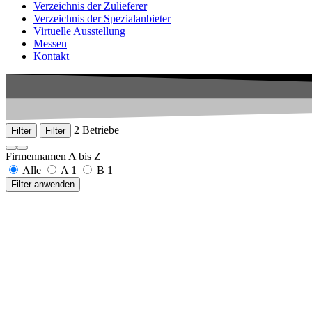
Verzeichnis der Zulieferer
Verzeichnis der Spezialanbieter
Virtuelle Ausstellung
Messen
Kontakt
2 Betriebe
Filter
Filter
Firmennamen A bis Z
Alle
A
1
B
1
Filter anwenden
Armbruster GmbH
Josef-Maier-Str. 6
77790 Steinach
+49 7832 97591-0
www.armbruster.com
Bissinger Medizintechnik GmbH, Günter
Hans-Theisen-Straße 1
79331 Teningen
+49 7641 91433-0
www.bissinger.com