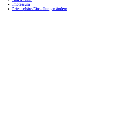
Impressum
Privatsphäre-Einstellungen ändern
Wie können wir helfen?
Schreiben
Sie uns!
Sie möchten einen Firmeneintrag, eine Anzeige in unserem Medizi
Senden Sie uns eine Nachricht, wir melden uns umgehend bei Ihnen.
Ihr Name
Wie können wir helfen?
Ihre E-Mail
Telefonnummer
Firmenname
Adresse
Postleitzahl
Ort