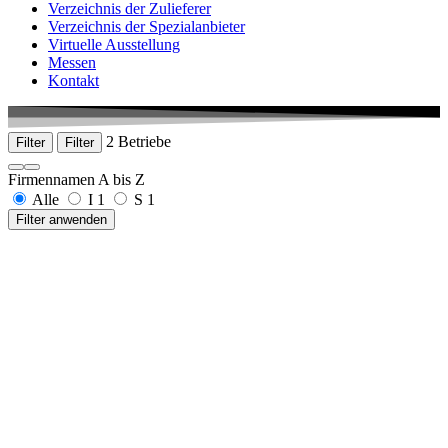
Verzeichnis der Zulieferer
Verzeichnis der Spezialanbieter
Virtuelle Ausstellung
Messen
Kontakt
2 Betriebe
Filter
Filter
Firmennamen A bis Z
Alle
I
1
S
1
Filter anwenden
Ilg Medizintechnik GmbH
Dorfstraße 2, 78591 Durchhausen
+49 7464 1339
www.ilg-medizintechnik.de
Simmank GmbH & Co. KG
Jetterstraße 15
78532 Tuttlingen
+49 7461 2113
www.simmank.net