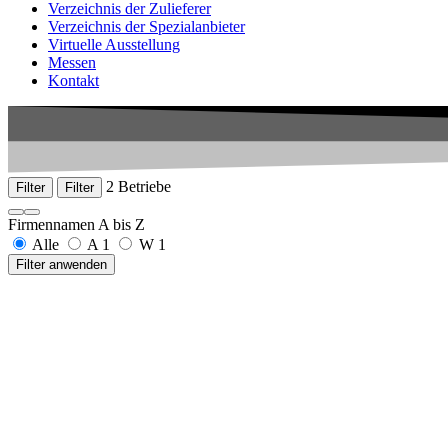
Verzeichnis der Zulieferer
Verzeichnis der Spezialanbieter
Virtuelle Ausstellung
Messen
Kontakt
2 Betriebe
Filter
Filter
Firmennamen A bis Z
Alle
A
1
W
1
Filter anwenden
Armbruster GmbH
Josef-Maier-Str. 6
77790 Steinach
+49 7832 97591-0
www.armbruster.com
Walter Lemmen GmbH
Birkenstraße 13
97892 Kreuzwertheim
+49 9342 240 977-0
www.walterlemmen.de