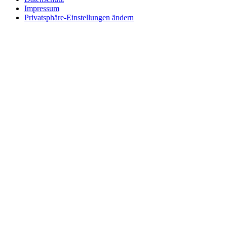
Impressum
Privatsphäre-Einstellungen ändern
Wie können wir helfen?
Schreiben
Sie uns!
Sie möchten einen Firmeneintrag, eine Anzeige in unserem Medizi
Senden Sie uns eine Nachricht, wir melden uns umgehend bei Ihnen.
Ihr Name
Wie können wir helfen?
Ihre E-Mail
Telefonnummer
Firmenname
Adresse
Postleitzahl
Ort