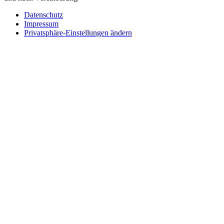
Datenschutz
Impressum
Privatsphäre-Einstellungen ändern
Wie können wir helfen?
Schreiben
Sie uns!
Sie möchten einen Firmeneintrag, eine Anzeige in unserem
Medizintechnikführer platzieren oder bei uns ausstellen?
Senden Sie uns eine Nachricht, wir melden uns umgehend bei
Ihnen.
Ihr Name
Wie können wir helfen?
Ihre E-Mail
Telefonnummer
Firmenname
Adresse