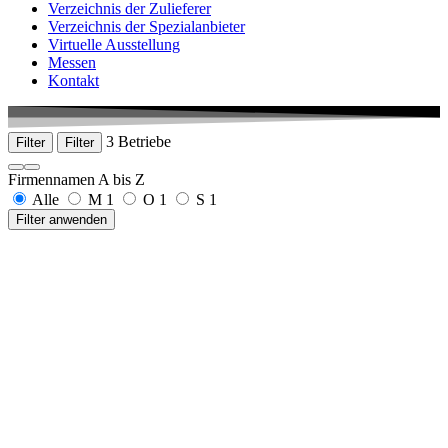
Verzeichnis der Zulieferer
Verzeichnis der Spezialanbieter
Virtuelle Ausstellung
Messen
Kontakt
3 Betriebe
Filter
Filter
Firmennamen A bis Z
Alle
M
1
O
1
S
1
Filter anwenden
MeDek GmbH & Co. KG
Mühlgasse 22
78549 Spaichingen
+49 7424 6039340
www.medek-cnc.de
OTEC Präzisionsfinish GmbH
Heinrich-Hertz-Straße 24
75334 Straubenhardt
+49 7082 491120
www.otec.de
Supfina Grieshaber GmbH & Co. KG
Schmelzegrün 7
77709 Wolfach