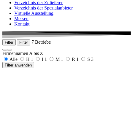
Verzeichnis der Zulieferer
Verzeichnis der Spezialanbieter
Virtuelle Ausstellung
Messen
Kontakt
7 Betriebe
Filter
Filter
Firmennamen A bis Z
Alle
H
1
I
1
M
1
R
1
S
3
Filter anwenden
Max Hauser Süddeutsche Chirurgiemechanik GmbH
Im Mittleren Ösch 4
78532 Tuttlingen
+49 7462 35979 0
www.max-hauser.com
Ideenschmi3De
Untere Vorstadt 26
78532 Tuttlingen
0172 2491238
www.ideenschmi3de.de
MeDek GmbH & Co. KG
Mühlgasse 22
78549 Spaichingen