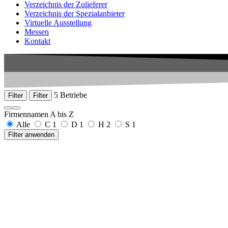
Verzeichnis der Zulieferer
Verzeichnis der Spezialanbieter
Virtuelle Ausstellung
Messen
Kontakt
5 Betriebe
Filter
Filter
Firmennamen A bis Z
Alle
C
1
D
1
H
2
S
1
Filter anwenden
Cretec GmbH
Stadionstraße 8
78667 Villingendorf
+49 741 348547-0
www.cretec-design.de
Denzel Medical GmbH & Co. KG
Take-off-Gewerbepark 65
78579 Neuhausen ob Eck
+49 7467 91120
www.denzel.com