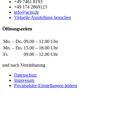
+49 7461 8193
+49 174 2869123
info@acig.de
Virtuelle Ausstellung besuchen
Öffnungszeiten
Mo. – Do.
09.00 – 12.00 Uhr
Mo. – Do.
15.00 – 18.00 Uhr
Fr.
09.00 – 12.00 Uhr
und nach Vereinbarung
Datenschutz
Impressum
Privatsphäre-Einstellungen ändern
Wie können wir helfen?
Schreiben
Sie uns!
Sie möchten einen Firmeneintrag, eine Anzeige in unserem Medizi