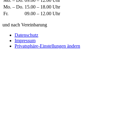
Mo. – Do.
09.00 – 12.00 Uhr
Mo. – Do.
15.00 – 18.00 Uhr
Fr.
09.00 – 12.00 Uhr
und nach Vereinbarung
Datenschutz
Impressum
Privatsphäre-Einstellungen ändern
Wie können wir helfen?
Schreiben
Sie uns!
Sie möchten einen Firmeneintrag, eine Anzeige in unserem
Medizintechnikführer platzieren oder bei uns ausstellen?
Senden Sie uns eine Nachricht, wir melden uns umgehend bei
Ihnen.
Ihr Name
Wie können wir helfen?