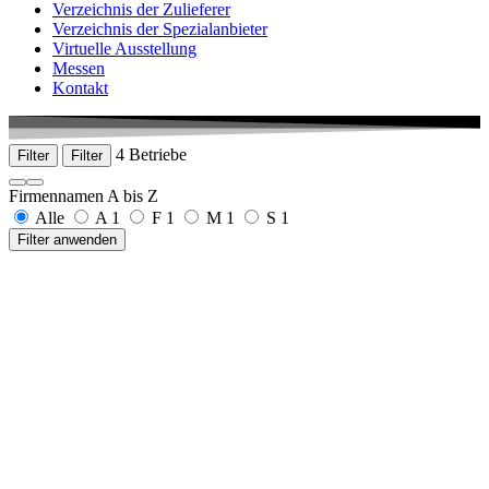
Verzeichnis der Zulieferer
Verzeichnis der Spezialanbieter
Virtuelle Ausstellung
Messen
Kontakt
4 Betriebe
Filter
Filter
Firmennamen A bis Z
Alle
A
1
F
1
M
1
S
1
Filter anwenden
Armbruster GmbH
Josef-Maier-Str. 6
77790 Steinach
+49 7832 97591-0
www.armbruster.com
Fetzer Medical GmbH & Co. KG
Unter Buchsteig 5
78532 Tuttlingen
+49 7462 947990
www.fetzermed.com
Medizintechnik Sattler GmbH
Werkstraße 9
07426 Königsee