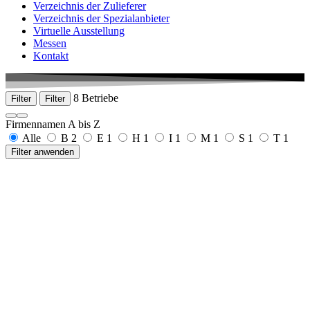
Verzeichnis der Zulieferer
Verzeichnis der Spezialanbieter
Virtuelle Ausstellung
Messen
Kontakt
8 Betriebe
Filter
Filter
Firmennamen A bis Z
Alle
B
2
E
1
H
1
I
1
M
1
S
1
T
1
Filter anwenden
Berger Gruppe
Kohlfurther Brücke 69
42349 Wuppertal
+49 202 24742-0
www.bergergruppe.de
Brütsch/Rüegger Tools GmbH Deutschland
Edisonstraße 7-11
68309 Mannheim
+49 621/72006-0
www.brw-tools.de
EZM GmbH
Auf der Bleiche 26
58300 Wetter