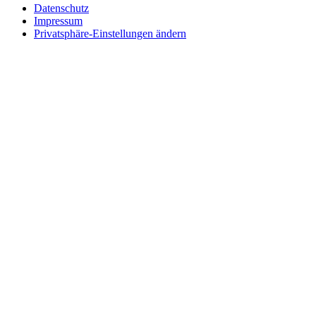
Datenschutz
Impressum
Privatsphäre-Einstellungen ändern
Wie können wir helfen?
Schreiben
Sie uns!
Sie möchten einen Firmeneintrag, eine Anzeige in unserem
Medizintechnikführer platzieren oder bei uns ausstellen?
Senden Sie uns eine Nachricht, wir melden uns umgehend bei
Ihnen.
Ihr Name
Wie können wir helfen?
Ihre E-Mail
Telefonnummer
Firmenname
Adresse
Postleitzahl