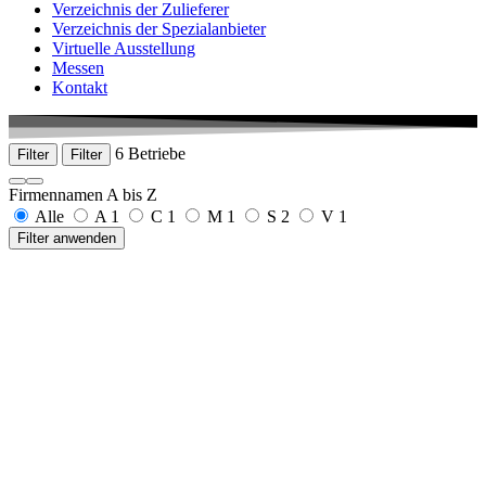
Verzeichnis der Zulieferer
Verzeichnis der Spezialanbieter
Virtuelle Ausstellung
Messen
Kontakt
6 Betriebe
Filter
Filter
Firmennamen A bis Z
Alle
A
1
C
1
M
1
S
2
V
1
Filter anwenden
Armbruster GmbH
Josef-Maier-Str. 6
77790 Steinach
+49 7832 97591-0
www.armbruster.com
clean4med GmbH
Carl-Benz-Str. 15A, 78224 Singen
+49 7731 167 3040
www.clean4med.de
MBengineering GmbH & Co. KG
In Breiten 9
78589 Duerbheim
+49 7424 94530 0