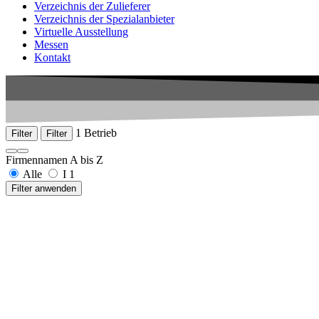
Verzeichnis der Zulieferer
Verzeichnis der Spezialanbieter
Virtuelle Ausstellung
Messen
Kontakt
1 Betrieb
Filter
Filter
Firmennamen A bis Z
Alle
I
1
Filter anwenden
Ideenschmi3De
Untere Vorstadt 26
78532 Tuttlingen
0172 2491238
www.ideenschmi3de.de