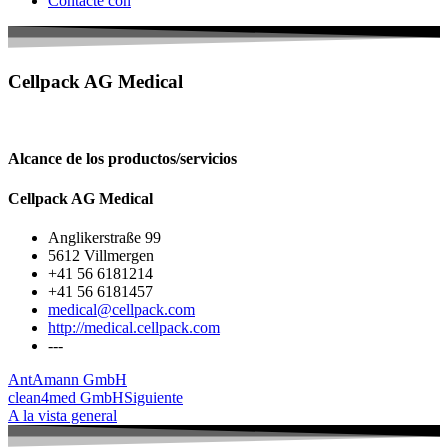
Contacte con
Cellpack AG Medical
Alcance de los productos/servicios
Cellpack AG Medical
Anglikerstraße 99
5612 Villmergen
+41 56 6181214
+41 56 6181457
medical@cellpack.com
http://medical.cellpack.com
---
Ant
Amann GmbH
clean4med GmbH
Siguiente
A la vista general