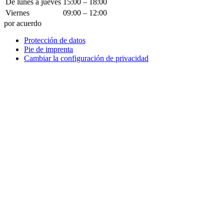
De lunes a jueves
15:00 – 18:00
Viernes
09:00 – 12:00
por acuerdo
Protección de datos
Pie de imprenta
Cambiar la configuración de privacidad
¿Cómo podemos ayudar?
¡Escríbenos!
¿Le gustaría poner una entrada de la compañía, un anuncio en
nuestra guía de tecnología médica o exponer con nosotros?
Envíenos un mensaje y nos pondremos en contacto con usted
inmediatamente.
Tu nombre.
¿Cómo podemos ayudar?
tu correo electrónico
Número de teléfono
Nombre de la empresa