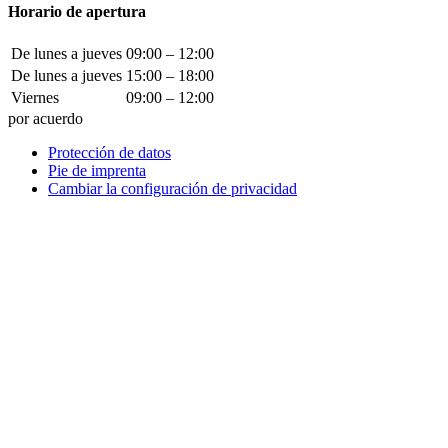
Horario de apertura
De lunes a jueves
09:00 – 12:00
De lunes a jueves
15:00 – 18:00
Viernes
09:00 – 12:00
por acuerdo
Protección de datos
Pie de imprenta
Cambiar la configuración de privacidad
¿Cómo podemos ayudar?
¡Escríbenos!
¿Le gustaría poner una entrada de la compañía, un anuncio en
nuestra guía de tecnología médica o exponer con nosotros?
Envíenos un mensaje y nos pondremos en contacto con usted
inmediatamente.
Tu nombre.
¿Cómo podemos ayudar?