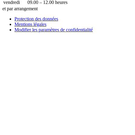
vendredi
09.00 – 12.00 heures
et par arrangement
Protection des données
Mentions légales
Modifier les paramètres de confidentialité
Comment pouvons-nous vous aider ?
Écrivez-nous !
Vous voulez placer une entrée d’entreprise, une publicité dans
notre guide ou notre exposition de technologie médicale avec
nous ?
Envoyez-nous un message et nous vous répondrons dans les
plus brefs délais.
Votre nom
Comment pouvons-nous vous aider ?
votre e-mail
Numéro de téléphone
Nom de la société