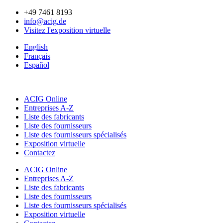
Aller
+49 7461 8193
au
info@acig.de
contenu
Visitez l'exposition virtuelle
English
Français
Español
ACIG Online
Entreprises A-Z
Liste des fabricants
Liste des fournisseurs
Liste des fournisseurs spécialisés
Exposition virtuelle
Contactez
ACIG Online
Entreprises A-Z
Liste des fabricants
Liste des fournisseurs
Liste des fournisseurs spécialisés
Exposition virtuelle