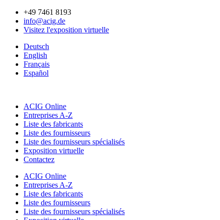
Aller
+49 7461 8193
au
info@acig.de
contenu
Visitez l'exposition virtuelle
Deutsch
English
Français
Español
ACIG Online
Entreprises A-Z
Liste des fabricants
Liste des fournisseurs
Liste des fournisseurs spécialisés
Exposition virtuelle
Contactez
ACIG Online
Entreprises A-Z
Liste des fabricants
Liste des fournisseurs
Liste des fournisseurs spécialisés