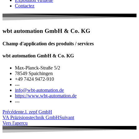
Exposition virtuelle
Contactez
wbt automation GmbH & Co. KG
Champ d'application des produits / services
wbt automation GmbH & Co. KG
Max-Planck-Straße 5/2
78549 Spaichingen
+49 7424 9472-910
---
info@wbt-automation.de
https://www.wbt-automation.de
---
Précédent
e.l. zepf GmbH
VA Präzisionstechnik GmbH
Suivant
Vers l'aperçu