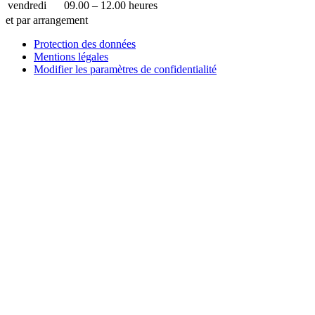
vendredi
09.00 – 12.00 heures
et par arrangement
Protection des données
Mentions légales
Modifier les paramètres de confidentialité
Comment pouvons-nous vous aider ?
Écrivez-nous !
Vous voulez placer une entrée d’entreprise, une publicité dans
notre guide ou notre exposition de technologie médicale avec
nous ?
Envoyez-nous un message et nous vous répondrons dans les
plus brefs délais.
Votre nom
Comment pouvons-nous vous aider ?
votre e-mail
Numéro de téléphone
Nom de la société