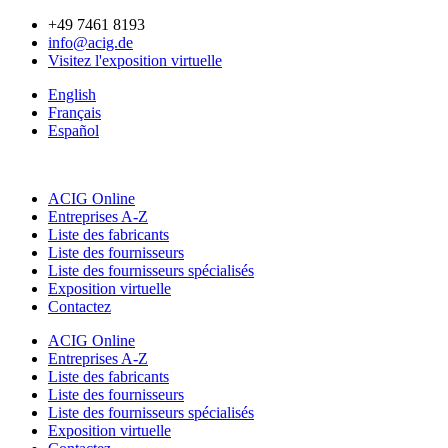
Aller
+49 7461 8193
au
info@acig.de
contenu
Visitez l'exposition virtuelle
English
Français
Español
ACIG Online
Entreprises A-Z
Liste des fabricants
Liste des fournisseurs
Liste des fournisseurs spécialisés
Exposition virtuelle
Contactez
ACIG Online
Entreprises A-Z
Liste des fabricants
Liste des fournisseurs
Liste des fournisseurs spécialisés
Exposition virtuelle