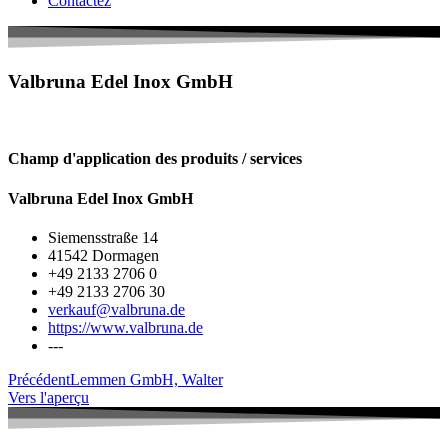
Contactez
Valbruna Edel Inox GmbH
Champ d'application des produits / services
Valbruna Edel Inox GmbH
Siemensstraße 14
41542 Dormagen
+49 2133 2706 0
+49 2133 2706 30
verkauf@valbruna.de
https://www.valbruna.de
---
Précédent
Lemmen GmbH, Walter
Vers l'aperçu