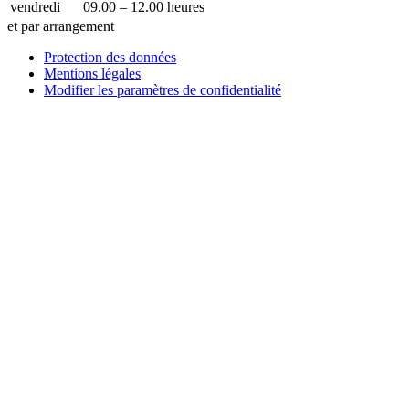
vendredi
09.00 – 12.00 heures
et par arrangement
Protection des données
Mentions légales
Modifier les paramètres de confidentialité
Comment pouvons-nous vous aider ?
Écrivez-nous !
Vous voulez placer une entrée d’entreprise, une publicité dans
notre guide ou notre exposition de technologie médicale avec
nous ?
Envoyez-nous un message et nous vous répondrons dans les
plus brefs délais.
Votre nom
Comment pouvons-nous vous aider ?
votre e-mail
Numéro de téléphone
Nom de la société