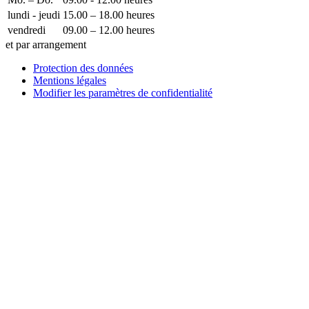
lundi - jeudi
15.00 – 18.00 heures
vendredi
09.00 – 12.00 heures
et par arrangement
Protection des données
Mentions légales
Modifier les paramètres de confidentialité
Comment pouvons-nous vous aider ?
Écrivez-nous !
Vous voulez placer une entrée d’entreprise, une publicité dans
notre guide ou notre exposition de technologie médicale avec
nous ?
Envoyez-nous un message et nous vous répondrons dans les
plus brefs délais.
Votre nom
Comment pouvons-nous vous aider ?
votre e-mail