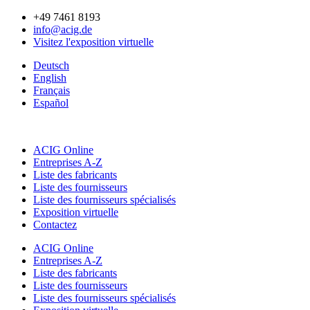
Aller
+49 7461 8193
au
info@acig.de
contenu
Visitez l'exposition virtuelle
Deutsch
English
Français
Español
ACIG Online
Entreprises A-Z
Liste des fabricants
Liste des fournisseurs
Liste des fournisseurs spécialisés
Exposition virtuelle
Contactez
ACIG Online
Entreprises A-Z
Liste des fabricants
Liste des fournisseurs
Liste des fournisseurs spécialisés