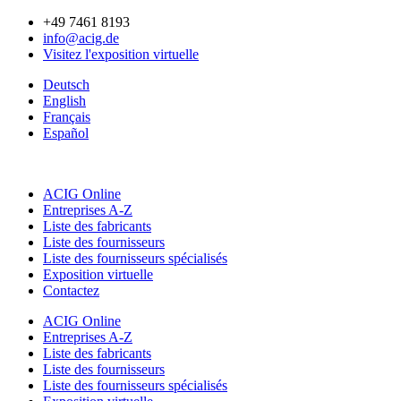
Aller
+49 7461 8193
au
info@acig.de
contenu
Visitez l'exposition virtuelle
Deutsch
English
Français
Español
ACIG Online
Entreprises A-Z
Liste des fabricants
Liste des fournisseurs
Liste des fournisseurs spécialisés
Exposition virtuelle
Contactez
ACIG Online
Entreprises A-Z
Liste des fabricants
Liste des fournisseurs
Liste des fournisseurs spécialisés