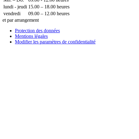
lundi - jeudi
15.00 – 18.00 heures
vendredi
09.00 – 12.00 heures
et par arrangement
Protection des données
Mentions légales
Modifier les paramètres de confidentialité
Comment pouvons-nous vous aider ?
Écrivez-nous !
Vous voulez placer une entrée d’entreprise, une publicité dans
notre guide ou notre exposition de technologie médicale avec
nous ?
Envoyez-nous un message et nous vous répondrons dans les
plus brefs délais.
Votre nom
Comment pouvons-nous vous aider ?
votre e-mail