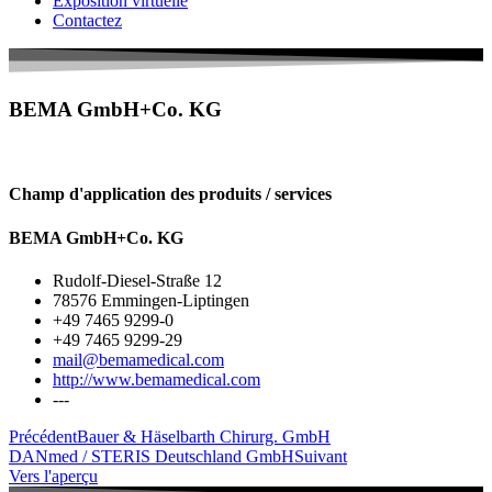
Exposition virtuelle
Contactez
BEMA GmbH+Co. KG
Champ d'application des produits / services
BEMA GmbH+Co. KG
Rudolf-Diesel-Straße 12
78576 Emmingen-Liptingen
+49 7465 9299-0
+49 7465 9299-29
mail@bemamedical.com
http://www.bemamedical.com
---
Précédent
Bauer & Häselbarth Chirurg. GmbH
DANmed / STERIS Deutschland GmbH
Suivant
Vers l'aperçu