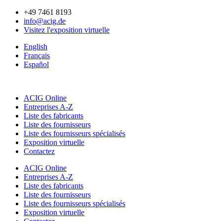
Aller
+49 7461 8193
au
info@acig.de
contenu
Visitez l'exposition virtuelle
English
Français
Español
ACIG Online
Entreprises A-Z
Liste des fabricants
Liste des fournisseurs
Liste des fournisseurs spécialisés
Exposition virtuelle
Contactez
ACIG Online
Entreprises A-Z
Liste des fabricants
Liste des fournisseurs
Liste des fournisseurs spécialisés
Exposition virtuelle