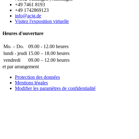
+49 7461 8193
+49 1742869123
info@acig.de
Visitez l'exposition virtuelle
Heures d'ouverture
Mo. – Do.
09.00 - 12.00 heures
lundi - jeudi
15.00 – 18.00 heures
vendredi
09.00 – 12.00 heures
et par arrangement
Protection des données
Mentions légales
Modifier les paramètres de confidentialité
Comment pouvons-nous vous aider ?
Écrivez-nous !
Vous voulez placer une entrée d’entreprise, une publicité dans
notre guide ou notre exposition de technologie médicale avec
nous ?