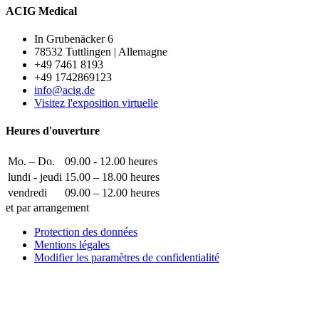
ACIG Medical
In Grubenäcker 6
78532 Tuttlingen | Allemagne
+49 7461 8193
+49 1742869123
info@acig.de
Visitez l'exposition virtuelle
Heures d'ouverture
Mo. – Do.
09.00 - 12.00 heures
lundi - jeudi
15.00 – 18.00 heures
vendredi
09.00 – 12.00 heures
et par arrangement
Protection des données
Mentions légales
Modifier les paramètres de confidentialité
Comment pouvons-nous vous aider ?
Écrivez-nous !