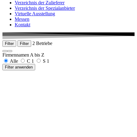
Verzeichnis der Zulieferer
Verzeichnis der Spezialanbieter
Virtuelle Ausstellung
Messen
Kontakt
2 Betriebe
Filter
Filter
Firmennamen A bis Z
Alle
C
1
S
1
Filter anwenden
CleanControlling Medical GmbH & Co. KG
Gehrenstraße 11a
78576 Emmingen-Liptingen
+49 7465 929678-0
www.cleancontrolling.de
senetics healthcare group GmbH & Co.KG
Hardtstraße 16
91522 Ansbach
+49 981 9724 795-0
www.senetics.de